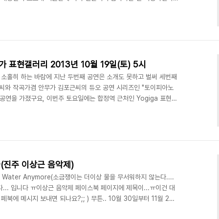
어 놨습니다. 개교기념일 수업, 수시입시기간 음대 밖 수업을 선언하
해 뒀으니 상황종료. 이번 워크샵은 두번에 걸쳐서 진행되는데 그 중
로 보세티(Alessandro Bosetti)는 작년에 닻올림픽 즉흥음악
 보고 저는 이미 큰 재미와 감동을 느낀바..
표현갤러리 2013년 10월 19일(토) 5시
 소홀히 하는 바람에 지난 두번째 공연은 소개도 못하고 벌써 세번째
씨와 작곡가겸 안무가 김포근씨의 듀오 공연 시리즈인 "토이피아노
공연을 가졌구요, 이번주 토요일에는 합정역 근처인 Yogiga 표현갤
 기획을 도왔고, 공연장 섭외, 프로그램 자문 등의 역할을 맡았습니
s 가 연주 됩니다^^ 지난 공연 포스터 공연 장면들아뜰리에 플라뇌르(페북
소개 하겠습니다. 무척 독특한 분위기의 예술공간! 첫번째 공연은 갤
. 이날은 핸드폰 전원이 꺼져서 사진..
(진주 이상근 음악제)
Like Water Anymore(소금쟁이는 더이상 물을 무서워하지 않는다....
... 입니다 ㅠ이상근 음악제 페이스북 페이지에 제목이...ㅠ이건 대
에 메시지 보내면 되나요?;; ) 무튼.. 10월 30일부터 11월 2일
상근 국제 음악제에서 제 곡이 하나 초연되게 되었습니다. 때는 10