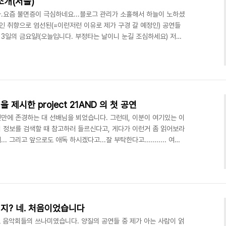
소개(서울)
.요즘 불면증이 극심하네요...블로그 관리가 소홀해서 하늘이 노하셨
인 취향으로 엄선된(=이런저런 이유로 제가 구경 갈 예정인) 공연들
2월 13일의 금요일!(오늘입니다. 부정타는 날이니 눈길 조심하세요) 저녁
하우스콘서트에서 토이피아노 연주가 있습니다. 제가 쓴 소품 두개
저와 각별한 사이인 세 분께서 연주를 하시니 므흣므흣~ ^^하우스콘
28일에 공연이 있으니 일정(링크) 확인하시고 미리 예약하세요. 2. 12
강남)최수환 프로젝트 - 우주..
제시한 project 21AND 의 첫 공연
만에 존경하는 대 선배님을 뵈었습니다. 그런데, 이분이 여기있는 이
 정보를 검색할 때 참고하러 들르신다고, 게다가 이런거 좀 읽어보라
 그리고 앞으로도 애독 하시겠다고...잘 부탁한다고........... 여기
학도의 성지가 될 것이라는 후배의 예언이 들어맞기 시작하나요??!?
 작곡가들에게 은근 주목받는 블로그가 되고 나니 글 쓰기가 여간 조
글을 쓰기 시작을 하면 정줄을 놓고 유체이탈이 되어 방언이 터져 나오
지 않으면 퀄리티 컨트롤에 대한 압박 ..
지? 네. 처음이었습니다
로 음악회들의 쓰나미였습니다. 양질의 공연들 중 제가 아는 사람이 얽