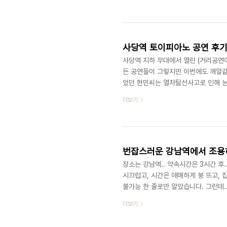
월 31일! (연주: 판 앙상블) 1년여
다. 9월 작곡발표회 준비와 일정이 겹쳐
ㅋㅋㅋ) 어떻게 연주될지 참 기대가 되
사당역 토이피아노 공연 후기
사당역 지하 무대에서 열린 (거리공연
든 공연들이 그렇지만 이번에도 깨알같
었던 현민씨는 열차탈선사고로 인해 눈
악기가 하나 모자라는 사태 발생!결국
더보기
오로빌님의 가와니 미니그랜드를 보니 
래된 100년산 앤틱 숀헛 피아노.. 
다. 언젠가 연락드려서 이렇게 저렇게
번잡스러운 강남역에서 조용히 곡 
장소는 강남역.. 약속시간은 3시간 후.
시끄럽고, 시간은 애매하게 붕 뜨고, 
불가능 한 줄로만 알았습니다. 그런데..
ㅠ (황급히 5선지를 정리하시는 듯한 
더보기
나 다름없이 조용한 스터디 공간입니다
어있었는데, 5층은 말할 것도 없이 쥐