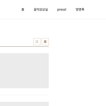
홈
음악감상실
press!
방명록