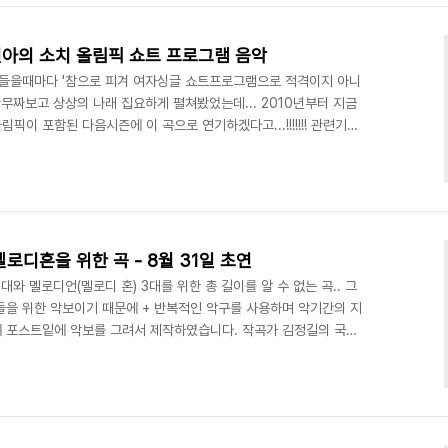
가져가야만 입장이 가능한데..
 - 김연아의 소치 올림픽 쇼트 프로그램 음악
ns를 들을때마다 '참으로 피겨 여자싱글 쇼트프로그램으로 적격이지 아니
무짜보고 상상의 나래 집요하게 펼쳐봤었는데... 2010년부터 지금
올림픽이 포함된 다음시즌에 이 곡으로 연기하겠다고...!!!!!!! 관련기사
9/2010 시즌 및 밴쿠버 올림픽 프로그램으로 독일의 페어 스케이팅
졸코비 페어의 연기를 보면서 피아노 편곡 버젼의 Send in the
나는 대로 피아노로 연습도 해 보곤 할 정도로 이 노래에 빠져 있었습니
경으로 피겨스케이팅을..
로디혼을 위한 곡 - 8월 31일 초연
와 멜로디언(멜로디 혼) 3대를 위한 총 길이를 알 수 없는 곡.. 그
들을 위한 악보이기 때문에 + 반복적인 악구를 사용하며 악기간의 지
 포스트잍에 악보를 그려서 제작하였습니다. 작곡가 김정길의 국악
품! 모든 악기의 음역대와 실제 음(이조악기(?)도 있거든요..)을 파
위해 피아니스트, 토이피아노 컬렉터, 1명의 토이피아니스트(헤일리
 9명의 연주자가 모였습니다. 인사동 아리랑으로 유명한 플래시몹 전문가
, 음향팀이 곧 합류할 예정입니다. 그날 쓰일 ..