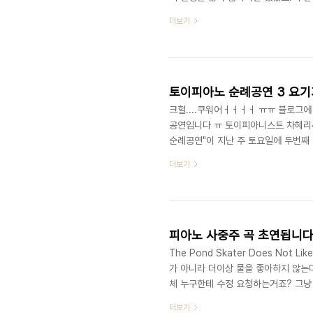
하고 제가 맡은 대학 수업 일정을 뒤집
더보기
고 학생들 눈물바다..ㅠ 칼국수 접대 
첫 파트를 3일간 맡으신 작곡가 알레산드
페스티벌에 출연한 바가 있습니다. 그걸
토이피아노 순례공연 3 요기가 
크헐....쿠워어ㅓㅓㅓㅓ ㅠㅠ 블로그에
공연입니다 ㅠ 토이피아니스트 차혜리
순례공연"이 지난 주 토요일에 두번째 
러리에서 오후 5시에 열린답니다. 저는
더보기
다. 그리고!!! 제 피아노 소품 Bell
페이지 바로가기)는 기회가 되면 다시 
러리 카페 밀(Miiiiil)에서 열렸습니다
피아노 사중주 곡 초연됩니다
The Pond Skater Does Not 
가 아니라 더이상 물을 좋아하지 않는다
체 누구한테 수정 요청하는거죠? 그냥 페북
까지 진주에서 4일간 진행될 올해의 이
더보기