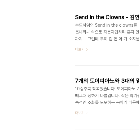
에서 음식/음료를 주문하고 5층으로 
Send in the Clowns
손드하임의 Send in the clow
옵니까~' 속으로 자문자답하며 혼자 안
까지... 그런데 무려 김.연.아.가 소치
사실 그 생각을 하게 된 계기는 200
더보기
팀의 연기를 본 것이었습니다. 사브첸코/
Clowns를 너무 감명깊게 듣고, 틈
다. 이렇듯, 스티븐 손드하임의 를 배
7개의 토이피아노와 3대의 멜
10중주곡 작곡했습니다! 토이피아노 7대
때그때 정하기 나름입니다. 작은 악기
속적인 조화를 도모하는 곡이기 때문에
기를 위한 "추초문"에서 영감을 받은 작
더보기
악하느라 머리가 뜯어질뻔.. 연주를 
카), 세명의 작곡가(저 포함) 등 총
(?) 김신중씨를 고문으로 모셨고 영상팀