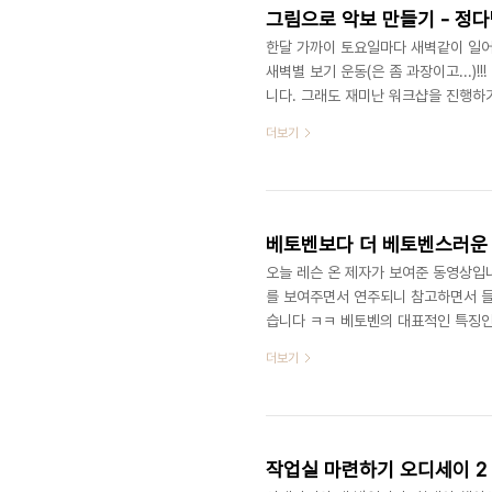
그림으로 악보 만들기 - 정다
한달 가까이 토요일마다 새벽같이 일
새벽별 보기 운동(은 좀 과장이고...
니다. 그래도 재미난 워크샵을 진행하기
쿵 개성넘치시던 할머님. 도촬 죄송합
더보기
소가 정다방으로 바뀌었습니다. "정다
라 오른쪽으로 쭉 오시면 건너편에 있습
강추강추~ (먹을거 이야기로 빠져들기 전
베토벤보다 더 베토벤스러운 
오늘 레슨 온 제자가 보여준 동영상입니다
를 보여주면서 연주되니 참고하면서 들으세
습니다 ㅋㅋ 베토벤의 대표적인 특징인
갖다 붙이고 난리), 그리고 2.곡이 
더보기
전조 할 듯 하다가 최종적으로 1도로
수 있죠), 이 두가지를 극단적으로 잘
이라는 추측을 그의 음악을 들을때마다
작업실 마련하기 오디세이 2 