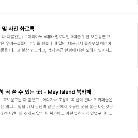
에 걸쳐 쓰고 지우고 버리고 다듬고 생 쇼를 하며 숱한 눈물을 쏟은 곡입니
서 정말 토할 뻔 했답니다!(결국 남은 음은 몇개 되지도 않으면서...
네요..
 및 사진 촤르륵
이나 다름없는) 토이피아노 6대와 멜로디언 3대를 위한 오픈공연!모
은 우여곡절들이 수두룩 했습니다! 일단, 대구에서 올라오실 예정이
물을 머금고 불참 ㅠ그리고, 악기 수급 현황에 대한 오해가 있어서
 두어명의 양보와 희생으로 무사히 공연은 계획대로 성사 되었습니다.
넘넘 귀여웠다능! 웃음이 절로 나와요~ 이날 쓰인 악기 중에 가장 오
제가 영국 할머니에게서 구입한 제가 너무나 애지중지 하는 피아노입니
 당신의 피아노가 코리아땅에서 쓰이고 있습니다~ 하고 알려드리..
쓸 수 있는 곳! - May Island 북카페
.. 교보문고는 다 훑었고.. 어디가서 조용히 곡 쓸데 없나..? 카페들은
집은 멀고... 짬을 내서 강남역 같은 곳에서 조용한 곳을 찾는 다는것은
.! 선배언니의 소개로 알게 된 북카페... 이런 별천지가 있었구나아!
선배님?) 4층은 일반 카페로 쓰이고 있고, 5층은 그야말로 도서관이
. 4층만 해도 음악소리도 안들리는 아주 조용한 공간으로 운영이 되
죽은 듯 조용해서 제 사진기 소리가 천둥같이 들리더군요 ;; 본래 4층