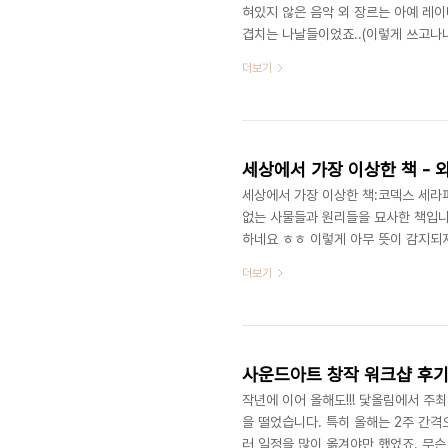
혀있지 않은 음악 외 장르는 아예 레
겹치는 나날들이었죠..(이렇게 쓰고나
사람은 대부분 이렇습니다 ㅎㅎ) 특히
더보기
국제전자음악제, 그 와중에 지도교수님
을 실감할 수 있는 나날들이었는데, 설
니다. 이것들이 다 지나간 직후인 11월
세상에서 가장 이상한 책:코덱스 세라피니
없는 사물들과 원리들을 묘사한 책입니
하네요 ㅎㅎ 이렇게 아무 뜻이 감지되지
는 밝힙니다. 백과사전 형식으로 되어
더보기
어있는 초판 인쇄본은 5000달러에 판매
데, 가장 최근 것이 그나마 살만한 가
로....ㅠ인터넷 바다에서 감상중입니다
작년에 이어 올해도!!! 닻올림에서 
을 떨었습니다. 특히 올해는 2주 간격
러 일정을 많이 옮겨야만 했었죠. 무