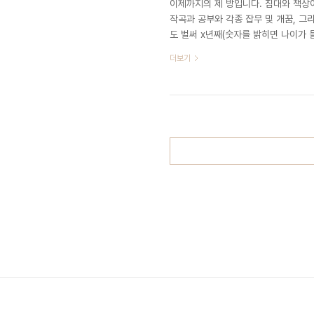
이제까지의 제 방입니다. 침대와 책상
작곡과 공부와 각종 잡무 및 개꿈, 그
도 벌써 x년째(숫자를 밝히면 나이가 
식공간과 작업공간이 분리되었으면 하는 
더보기
만 나름대로 괜찮은 해결책을 찾게 되었답
밝히진 않았으나 절친 후배와 한남동에
허나, 반지하였던 그 공간에 7월 12일