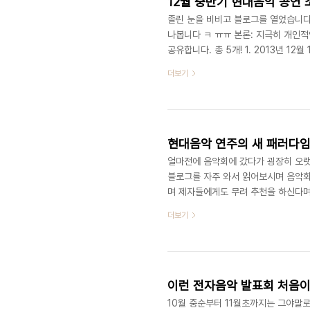
12월 중반기 현대음악 공연 
졸린 눈을 비비고 블로그를 열었습니다
나봅니다 ㅋ ㅠㅠ 본론: 지극히 개인적
공유합니다. 총 5개! 1. 2013년 1
8시 율하우스제가 작곡발표회를 했던 
더보기
가 연주됩니다.자세한 공연 정보(클릭)
서트에서는 이 공연 외에도 20, 27, 
월 13일 7시, 14일 4시 LIG아트홀(
현대음악 연주의 새 패러다임을 
얼마전에 음악회에 갔다가 굉장히 오랫
블로그를 자주 와서 읽어보시며 음악회
며 제자들에게도 무려 추천을 하신다며...
가 이렇게 유명한 곳이었다늬...!작곡
더보기
어느덧 선배 후배 제자 지인 및 워너비
심스러운게 아닙니다... ㅠ 만,결국 
듯이 타자기를 두르립니다.. ㅎㅎ 그렇
이런 전자음악 발표회 처음이
10월 중순부터 11월초까지는 그야말