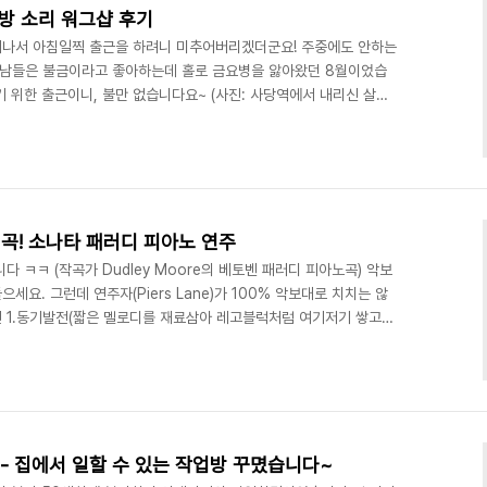
방 소리 워그샵 후기
어나서 아침일찍 출근을 하려니 미추어버리겠더군요! 주중에도 안하는
)!!! 남들은 불금이라고 좋아하는데 홀로 금요병을 앓아왔던 8월이었습
 위한 출근이니, 불만 없습니다요~ (사진: 사당역에서 내리신 살짜
니다 할머니 ㅠ) 그동안 문래예술공장에서 해오던 워크샵이 오늘만 장
방"이라는 대안공간은 문래역 1번출구로 나와서 공원을 지나 큰길 따
니다. "정다방 프로젝트" 카페도 따로 있는데, 정말 가볼 만 합니다.
에 어서 다시 본론으로...) 재생이 안되면 윗부..
곡! 소나타 패러디 피아노 연주
 ㅋㅋ (작곡가 Dudley Moore의 베토벤 패러디 피아노곡) 악보
요. 그런데 연주자(Piers Lane)가 100% 악보대로 치치는 않
 1.동기발전(짧은 멜로디를 재료삼아 레고블럭처럼 여기저기 쌓고
끝날때 화성을 1도와 5도를 무한반복하며 끝날듯 말듯 질질끌다가 잠시
 쾅 하고 끝나는 것(교향곡 빠른악장의 마지막 부분들을 들어보면 느낄
 패러디 했습니다. 개인적으로 배토벤은 참 집착이 강한 인물이었을 것
 했었는데, 저만 그렇게 생각한게 아니었..
- 집에서 일할 수 있는 작업방 꾸몄습니다~