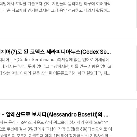
이더망에서 포착할 겨를조차 없이 지인들의 음악회만 하루에 여러개씩
니 무슨 사교계의 인기녀같지만 그냥 음악 전공하고 나와서 활동하는
, 닻올림픽에서 연속 사흘을 출연한 직후에 동시에 열렸던 범음악제랑
의 추모음악회 형식의 공연이 열렸던 10월말은 체력이 고갈되어감
상가상(?)으로 10월 말일에는 제 곡이 초연된 진주에 다녀와야 했습
 초의 어느 일요일, 홍대 클럽 "타"에선 범상치 않은 공..
세상에서 가장 이상한 책 - 외계어(?)로 된 코덱스 세라피니아누스(Codex Serafinianus)
아누스(Codex Serafinianus)이세상에 없는 언어로 이세상에
다.저자는 "아무 뜻이 없다"고 주장하지만, 이를 믿는 사람은 없다고
 않는 어린 아이와 같은 상태를 어른들도 겪게 하고 싶었다고, 저자
있는 이 책의 가격은 그야말로 천차만별인데, 작가의 친필 싸인이 들
가 되었다고 합니다. 이후 1983년판, 1993년, 2006년판이 있는
격이라고 합니다.. 득템하고 싶지만 한권에 수십만원을 호가하는 관계
 ㅋㅋㅋ 개인적으로 몹시 매력이 느껴지..
사운드아트 창작 워크샵 후기 - 알레산드로 보세티(Alessandro Bosetti)의 언어유희 -1/2-
주최하는 문래 레조넌스 사운드 창작 워크숍에 참가하기 위해 오도방정
으로 두번에 걸쳐 3일간의 워크샵이 각각 진행(총 6일)되는 관계로 여
슨 배짱인지 모르게 지원할때 이미 선발되어 참가하는 걸 기정사실화