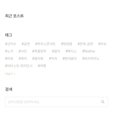
최근 포스트
태그
신지수
공연
하우스콘서트
워킹맘
한옥 공연
이슈
노카
사진
즉흥연주
음악
헤지스
Nokha
리뷰
육아
음악회
작곡
현대음악
토이피아노
아티스트 레지던시
여행
더보기
검색