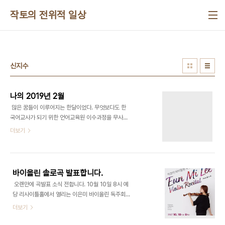
본문 바로가기
작토의 전위적 일상
신지수
나의 2019년 2월
​ 많은 꿈들이 이루어지는 한달이었다. 무엇보다도 한
국어교사가 되기 위한 언어교육원 이수과정을 무사
히 마친 것이 기쁘다. 작년 여름부터 해오던 윤인선
더보기
작가님과의 마음스터디를 한국어 교육 공부 때문에
계속 할 겨를이 없었지만, 작가님이 숙제를 내주듯이
보물지도 책을 읽고 꿈지도를 만들도록 격려해 주셔
서, 나의 꿈들을 정리할 수 있는 시간도 가졌다. 무언
바이올린 솔로곡 발표합니다.
가를 하고 싶다는 마음에서 지금 그것이 결핍되어 있
​​ 오랜만에 곡발표 소식 전합니다. 10월 10일 8시 예
다는 것이 아닌, 미래에 이루어질 일이라고 생각하고
당 리사이틀홀에서 열리는 이은미 바이올린 독주회
마치 이미 이루어 진 것 처럼 기뻐하고 감사하는 마음
에서 무반주 바이올린 솔로곡 연주됩니다.
더보기
을 가지면 하루하루를 행복하게 살 수 있다. ​​ 지난 여
름, 너무나도 더운 날씨에 심신이 지쳐서 날씨어플로