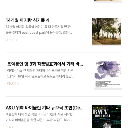
로 테마를 꾸민게 인상적이다. 놀이지도 선생님들도
수 있는 돔이었다. 온도에 민감한 사람은 가디건이 필
몇명 있고... 한번 입장하면 그날 하루는 무한정 재입
요할 정도... ​​​ Childern&#039;s g..
장 가능하다. ​​​ 뭔가를 만들 수 있는 공간도 풍부한데,
오늘은 현지 학교 개학날이라 노는 날이아니어서 사
14개월 아기랑 싱가폴 4
람이 많지 않고 한적했다. ​ 이렇게 공주놀이 하는 공
​14개월 아기랑 일곱살 어린이 둘 다 만족시킬 만 한
간도 있고, ​ 바닥가 뗏목을 테마로 해서인지 모래놀이
곳을 찾다가 east coast park에 놀러갔다. ​넓은 놀
도 가능했다. 키네틱 샌드(kinetic sand)라고, 좀더
이터엔 사람들이 득실거렸다(이날은 휴일이어서 사
더보기
플레이도우 비슷하게 잘 뭉쳐지는 모래였다. ​ 이렇게
람이 많았다). 거의 서울 수준의 박터짐을 경험했지
읽기 공간도 따로 있었는데 미로처럼 되어서 어른들
만 워낙에 놀이터가 넓어서 그래도 재미있게 놀았다. ​
은 기어다녀야 했다. 아늑한걸 좋아하는 아이들을 위
해변이 바로 옆에 있어서 다같이 발을 물에 담그며 놀
한 곳인듯! ..
았다. ​ 엄청난 활동량을 겪고 모래를 털어내기 위해
음악동인 명 3회 작품발표회에서 기타 바이올린 2중주 서울초연
집에 들렀더니 폭풍낮잠에 들은 희원이. 한참 지나서
이라는 다소 긴 제목의 기타와 바이올린을 위한 샤콘
오후에 아쿠아리움을 가기 위해 센토사 섬에 갔다. ​
느(?)가 18일 저녁(일요일이고 토요일 아니라 천만
입구부터 장관이었다. 동굴로 이루어진 수족관에 상
다행) 세종문화회관에서 서울초연됩니다. (우주 초연
더보기
어가 떼로 드나들었다. ​ ​ 원통으로 된 거대한 수족관
은 대전예당에서 10일에 성사되었습니
을 끼고 돌며 주변에 크고 작은 수족관들을 구경하게
다)2016/12/15 - A&U 위촉 바이올린 기타 듀오곡
되어있다. ​ 그러나 뭐니뭐니해도 초대형 스크린 수족
초연(Decoding Bach 시리즈 두번째 공연) 지난
관이 제일 장관이긴 했다...
일요일에 리허설 참관하면서, 그리고 연주 후 해장국
A&U 위촉 바이올린 기타 듀오곡 초연(Decoding Bach 시리즈 두번째 공연)
을 먹으면서 여러가지 이야기를 나눴는데, 음악과 소
여름방학 내내 쓰던 곡을 버리고 10월에 새로 시작한
음, 연주와 일상의 경계를 허무는 작업을 음악적으로
기타와 바이올린을 위한 샤콘느(부제: 차갑고 적대적
표현하는게 과연 성공적으로 이루어질지... 예전에 포
인 동시에 연약한 것, 사라지는 것. 압도적으로 아름
더보기
스팅했던 반델바이저 칼럼과 어느정도 일맥상통 하