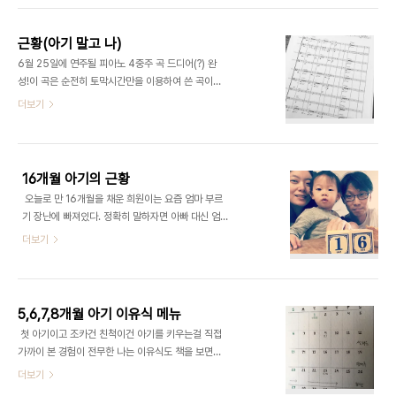
지금 지구상의 다른 도시 중 시원한 곳이 어디일까 검
색하다가 본 곳이 레이캬비크! 그 날이 8월이..
근황(아기 말고 나)
​6월 25일에 연주될 피아노 4중주 곡 드디어(?) 완
성!이 곡은 순전히 토막시간만을 이용하여 쓴 곡이었
다. 예전처럼 오래 시간 한가하게 보내다가 필받으면
더보기
곡을 쓰는 상황이 불가하고, 밤에는 수면욕이 너무나
강렬해서 출산 후 곡을 잘 못쓰고 방황을 해왔는데,
강의하러 돌아다니다 보면 조금 일찍 도착하거나, 일
대일 수업에 학생이 결석하는 등의 일로 시간이 뜨는
16개월 아기의 근황
경우가 빈번한 편이어서, 3월 개강후 어느정도 적응
​ 오늘로 만 16개월을 채운 희원이는 요즘 엄마 부르
을 거친 후, 3월 중순부터는 늘 곡을 들고다니면서 5
기 장난에 빠져있다. 정확히 말하자면 아빠 대신 엄마
분만 짬이 나더라도 곡을 피고 음 한개 적고... 20분
부르기 장난 ㅎㅎㅎㅎ 아빠 부르라고 시키면 우렁차
더보기
시간 남으면 음 3개 적고... 걸어다니거나 지하철에
게 엄마를 외친다 ㅋㅋㅋㅋ 아주 가끔은 사물의 첫 음
서있을 때는 구상하고.... 그런 식으로 결국 완성까지
절(코끼리를 가르키며 "코")을 부르기도 하고, 혼자
갔다. 구성상 길지 않고 대곡이 아니어서 가능했겠지
서 한참씩 책을 넘기며 독서삼매경(?)에 빠져있을 때
만, 집중력의 끈만 놓지 않으..
도 많다. 엉덩이를 씰룩씰룩~ 주문을 걸면 아주 센 각
5,6,7,8개월 아기 이유식 메뉴
도로 엉덩이를 옆으로 세게 흔든다. 곰세마리 노래랑
​ 첫 아기이고 조카건 친척이건 아기를 키우는걸 직접
머리어깨무릎발, 그리고 즐겁게 춤을추다가 노래의
가까이 본 경험이 전무한 나는 이유식도 책을 보면서
율동들을 어설프지만 어느정도는 따라한다. 호비에
감을 잡아야 했다. 애기가 백일이 지나면서부터는 수
더보기
중독돼서 엄마 컴퓨터 화면만 보면 의자를 팡팡 때리
유하면서 이유식 책을 정독하곤 했는데, 이렇게 맑고
며 보채다가 dvd 영상이 나오기 시작하면 특유의 초