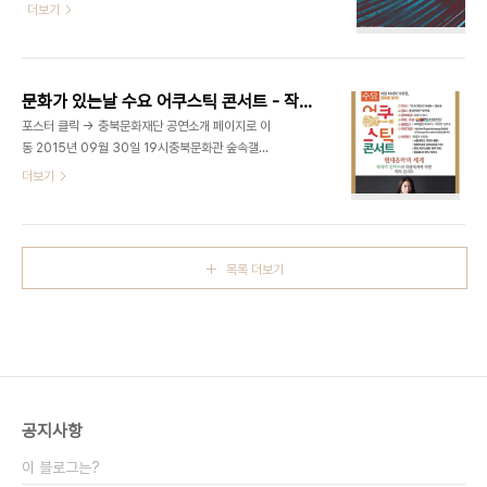
반 클래식 공연장 이외의 여러 다른 공간들을 찾아 다
더보기
클라리넷(베이스포함), 피아노, 바이올린, 첼로2. 참
니며 그 공간이 특정한 음악과 만났을 때 어떤 소리들
가자격 : 2017년 6월 30일 기준의 만35세 이하의
내는지, 또 공간이 음악을 어떻게 변화시키는지, 그에
석사과정까지의 학생(내/외국인)3. 작품제출 마감 :
따라 작곡가, 연주가, 청중들의 관계 역시 어떻게 달
2017년 2월 28..
라질 수 있는가를 탐색해 보고자 하는 의도로 기획됐
문화가 있는날 수요 어쿠스틱 콘서트 - 작곡가 신지수의 현대음악 렉쳐 콘서트 - 2015 9월 30일 충북문화관
다. 이번 공연에서는 첫 장소인 아트링크 갤러리의 공
포스터 클릭 -> 충북문화재단 공연소개 페이지로 이
간적, 지역적 특성을 고려해 한국전통음악을 비롯한
동 2015년 09월 30일 19시충북문화관 숲속갤러
다양한 국적과 다채로운 양식, 다양한 연주자 배치가
리 2층 전시실주최/주관: 충북문화재단 충북문화관
더보기
가능해 다양한 음색의 조합 및 활용 가능한 악기편성
문화가 있는날 "수요 어쿠스틱 콘서트" 작곡가 신지
을 지닌 곡들을 선별해 구성했다. " 새로운 시도를 게
수의 현대음악 렉쳐 콘서트 출연진 : 작곡가 신지수,
을리 하지 않는 팀프 앙상블의 새로운 기획 시리즈의
바이올린 이수아 violin plays
첫 공연에서 2013년에 초연한 "제 11차..
Munmyo(2005)Fantasy for solo
목록 더보기
violin(2015) (바이올리니스트 이수아 독주) 그 외
작곡가 신지수의 대표 작품들을 영상과 해설과 함께
선보입니다.노카(2012), Parallel
Universe(2014)정신분열적 피아노 토카타
(2013)거문고와 기타를 위한 "제 11차원"(2013)
친정이 있는 청주에서 작은 공연을 열게 되었어요.만
삭오브 만삭의 몸을 이끌고…ㅋㅋㅋㅋ 토크콘서트 형
공지사항
식의..
이 블로그는?