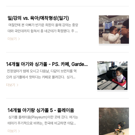
순순한 영혼을 가진 아기의 입에 음식물을 넣는다는
승달 눈이 되며 미소를 짓는다. 밥과 반찬을 따로 담
생각 자체가 비현실적이었다. ​ 5개월이 되기 며칠전
아서 줘도 잘 먹고, 평소처럼 비벼줘도 잘 먹..
시작한 쌀미음은 먹기놀이 수준의 장난에 불과했다.
일/강의 vs. 육아/애착형성(일기)
게다가 아토피를 앓고있는 애엄마의 전철을 밟을까
​ 며칠만에 본 아빠가 반가운 희원이 올해 강의는 중앙
봐 노심초사 하는 마음에 최소한 3-4일의 간격을 두
대와 국민대까지 합쳐서 총 네군데가 확정됐다. 주 4
고 알러지 반응을 잘 살피면서 새로운 재료를 줬고,
일(운좋으면 3일) 나가야 하는데 준비가 많이 필요한
더보기
일단은 쌀+채소 미음을 꽤 오랫동안 고수했다. ​ 달달
과목들이 추가됐다. 현대음악개론이랑 악기론. 쉽게
한 과일은 아기나이 만으로 6개월반즘에 처음 준 것
생각하면 설렁설렁 할 수 있는데 어떻게 생각하면 대
같다. 그후에는 서서히 재료 두가지를 섞은 미음을 주
박 공부할거 많은... 집에 있는 날도 강의자료 준비에
기 시작했고, 오이미음을 거부하던 날들을 기..
여념이 없어서 희원이랑은 각방생활이 되겠다... 요즘
14개월 아기와 싱가폴 - PS. 카페, Gardens by the Bay Cloud Forest
내가 작업방 들어가면 문을 열줄 알아서 열고 들어오
​ 친정엄마가 밤에 오시고 다음날, 다같이 브런치를 먹
니까 급하게 집중해야 할 일이 있으면 문을 잠구는데
으러 싱가폴에서 핫하다는 카페로 몰려갔다. ​ 싱가폴
그러면 문을 열어보다가 대성통곡을 한다. 하루종일
에서 가장 부촌인 뎀시힐(Dempsey Hill?)에 위치
더보기
"엄마!"하고 부르는 소리는 우렁찬 저음으로 무한반
하고 있는 사방이 통유리로 된, 고급스러우면서도 꽤
복... 시끄러운걸 떠나서, 아이랑 시간을 많이 보내야
북적거리는 카페였다. ​​​​​ 아이들 때문에 좀 빡셌지만 제
하는 시기에 애엄마인 내가 강의한답시고 너무 겉도
법 즐기면서 먹을 수 있었다. 맛도 최고! ​​ 배불리 먹은
는거 아닌가 우려가 된다. 정서적으로 ..
그다음에는 곧바로 식물원(gardens by the bay)
14개월 아기랑 싱가폴 5 - 플레이움
으로 갔다. 할머니가 오시면 가보기로 약속한 클라우
​ 싱가폴 플레이움(Playeum)이란 곳에 갔다. 여기는
드 포레스트(돔 중 두번째로 큰곳이면서 폭포가 있는
테마가 주기적으로 바뀌는, 한국에 비교하면 아담한
곳)에 가기 위해서였다. ​​​ 폭포가 쏟아지는 주변을 빙
키즈카페였다. ​​​ 재활용품과 카드보드지 밑 나무 등으
더보기
둘러 걸으면서 물방울도 맞으며 시원하게 산책을 할