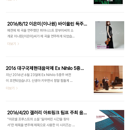
다운 것) 대전 예술의 전당 공연정보(링크) "차갑고
면서도 그들과는 다소 다른 방향으로 나름의 관심사
적대적인 동시에 연약한 것, 사라지는 것. 압도적으로
를 탐구했습니다.2016/11/15 - [문화+서울] 침묵
아름다운 것"은 소설가 한강이 쓴 "흰"에 나오는 대
을 작곡하는 사람들 - 반델바이저(Wandelwei..
목이다. 흰 색이라는 하나의 주제를 가지고 끊임없는
2016/8/12 이은미(이나원) 바이올린 독주회에서 Fantasy 발표
연상작용을 일으키며 이들을 담담하게 서술한 소설
예전에 제 곡을 연주했던 피아니스트 장부미씨의 소
"흰", 그리고 바흐의 무반주 바이올린을 위한 샤콘느
개로 이나원(이은미)씨가 제 곡을 연주하게 되었습니
에서 영감을 받아 이 곡을 작곡하였다. 샤콘느는 본래
다.초연은 올해 2월 초, 제가 임신한 사실을 알게 된
더보기
하나의 짧은 주제를 다양한 방식으로 꾸미면서 진행
날이었구요 ^^; 덕분에 그 때 직접 연주로 듣지 못했
하는, 쉬지 않고 같은 것을 반복하는 동시에 크고 작
던 곡(당시 유산의 위험으로 절대안정중)을 다시 듣
은 변화가 끊이지 않는 곡이다. 이 고전 형식을 현대
고 보완도 좀 해서 다시 연주하게 되었습니다.
에 와서 재해석 하기 위해 음악의 여러 ..
2015/03/30 - 아주 오랫만의 근황 - 2015년 겨
2016 대구국제현대음악제 Ex Nihilo 5중주 초연
울. 봄2016/12/15 - 2016 2월 이현애 바이올린
지난 2016년 6월 23일에 Ex Nihilo 5중주 버전
독주회 Fantasy 초연 꽉 찬 소리를 내는 실력파 바
이 초연되었습니다. 신생아 키우면서 정말 힘들게 완
이올리니스트의 연주로 듣게 되어 기뻤습니다.
성한 곡이라 정신도 없었고 자신감도 많이 떨어졌지
더보기
만, 돌이켜보니 그렇게까지 쓰레기 곡은 아니었던 것
같습니다...;;;저를 믿고 작품을 위촉해 주신 대구현대
음악제에 감사드립니다.(사진 출처: 권은실 선생님
페이스북) 아래는 내년 대구국제현대음악제 작품공
2016/4/20 갤러리 아트링크 팀프 주최 음악회 거문고 기타 듀오곡 발표
모 정보: 제 27회 대구국제현대음악제의 작품을 다
"마르셀 프루스트의 소설 ‘잃어버린 시간을 찾아
음과 같이 공모합니다. (연주 : Schallfeld
서’란 제목을 변주해 제목으로 사용한 이 시리즈는 일
Ensemble 지휘 : 정헌)1. 편성 : 플륫(알토포함),