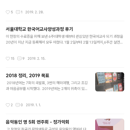
마음스터디를 한국어 교육 공부 때문에 계속 할 겨를이 없었지만, 작가님이 숙제를
예술공간수애뇨, 네이버tv 채널음악오늘 ▶아티스트: 이한
내주듯이 보물지도 책을 읽고 꿈지도를 만들도록 격려해 주셔서, 나의 꿈들을 정리할
주, 사토 유키에, 계수정 ▶초대의 글 : 음악오늘은 열 다섯
작성시간
5
1
2019. 2. 28.
수 있는 시간도 가졌다. 무언가를 하고 싶다는 마음에서 지금 그것이 결핍되어 있다
번째 이야기 Live ‘즉흥’을 시작합니다. 2017년에 함께..
는 것이 아닌, 미래에 이루어질 일이라고 생각하고 마치 이미 이루어 진 것 처럼 기뻐
하고 감사하는 마음을 가지면 하루하루를 행복하게 살 수 있다. ​​ 지난 여름, 너무나도
서울대학교 한국어교사양성과정 후기
더운 날씨에 심신이 지쳐서 날씨어플로 지금 지구상의 다른 도시 중 시원한 곳이 어
글 내용
디일까 검색하다가 본 곳이 레이캬비크! 그 날이 8월이..
이 한장의 수료증을 위해 보낸 6주!대학생 때부터 관심있던 한국어교사 되기 과정을
20년이 지난 지금 등록해서 모두 마쳤다. 1월 2일부터 2월 13일까지,6주간 설연휴
를 제외하고는 주중 매일 학교에 갔다. 강의할 때보다 더 빡셌지만, 배우러 가는 거라
즐거웠다. 출석 85퍼센트를 넘겨야 수료가 되기 때문에 지각도 함부로 할 수 없없다.
작성시간
15
9
2019. 2. 15.
ㅠ저걸 언제 다 듣나 싶었는데, 결석 1회 지각 3회 제외하고는 다 해냈다. 희원이를 8
시에 어린이집에 투척하고 눈썹이 휘날리도록 달려가 지옥철 콩나물신세를 지고 다
닌 언어교육원!서울대 국어국문학과 교수들이 주로 국어학 과목들을 맡으셨고, 언어
2018 정리, 2019 목표
교육원 교수들이 교육학 관련 과목을 맡아주셨다. 개인적으로는 국어학 과목들이 흥
글 내용
미로웠고, 언어학 개론이 가장 재미있었다. 모든 과..
​​ ​2018년에는 7회의 곡발표, 3번의 해외여행, 그리고 조깅
과 마음공부를 시작했다. ​ 2019년에는 2개의 위촉이 있
고, 개인작업, 2개의 단체 프로젝트들이 기다리는중. 그 외
에도 개인적으로 소망하는 것들은: 아티스트 레지던시(아
작성시간
2
0
2019. 1. 1.
이슬란드) 건반화성 자료정리 -> 출판 칼럼모아 책내기 한
국어교사양성과정 수료 체중감량(52까지만 요요없이 가
보자) 비건으로 생활하기 ​ 하지만 더 궁극적인 마음의 목표
음악동인 명 5회 연주회 - 정가악회
들이 있다. 다른사람에 대해 좋은 점만 이야기하기 나에게
글 내용
성장을 주는 사람들과 친하게 지내기 나의 꿈을 실현시키
​​ 고 장정익 작곡가 문하생들로 구성된 음악동인 명에서 다