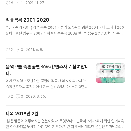
작성시간
6
1
2021. 11. 27.
만) 골치가 제법 아플 예정이었어서…..
기 힘들었다. 인터넷도 없던 중학생 시절, 흔하게 접할 수 없는 실내악이나 교향곡 악
보를 보기 위해서는 대한음악사로 나들이를 가야 했다. 악기 간의 조합으로 인해 새
로운 음색이 창출되며, 각자 악기가 반주와 솔로, 합주를 오가며 역할을 교환하는 것
작품목록 2001-2020
이 마치 내가 그동안 몹시 두려워하고 서툴렀던 인간관계의 이상적인 틀을 맛보는 것
글 내용
같았다. 예술학교에서 피아노 전공을 하며 친구..
* 신지수 (1981~) 작품 목록 2001 인성과 오중주를 위한 2004 기타 소나타 200
6 바이올린 협주곡 2007 바이올린 독주곡 2008 현악사중주 2번 / 3인의 연주자
와 프로젝트를 위한 2009 8인 보컬 앙상블을 위한 / 현악사중주 3번 / 현악 오케스
트라를 위한 2010 피아노 독주곡 하프와 체임버 오케스트라를 위한 2011 사중주와
작성시간
2
0
2021. 6. 8.
비디오를 이용한 설치 음악극 2012 사중주와 소프트웨어를 위한 설치 음악극 / 4인
의 연주자와 4인의 무용수 및 소프트웨어를 이용한 퍼포먼스 / 호른 트리오 모음곡 2
013 거문고와 기타를 위한 (2019년 가야금과 거문고 편성으로 재작업) 피아노사중
음악오늘 즉흥공연 작곡가/연주자로 참여합니
주 2014 네 대의 토이 피아노를 위한 거문고와 현악 오케스트라를 위한 11인의 연주
다.
자와 프로젝터를 위한 ..
글 내용
에서 주최하고 주관하는 공연에 작곡가 겸 토이피아니스트
즉흥연주자로 초청받아서 지금 준비중입니다. 부디 3단계
격상이라는 최악의 사태는 안 벌어지길... 이한주, 계수정,
작성시간
2
0
2020. 8. 25.
사토유키에 모두 즉흥연주 씬에서 한가닥 하시는 분들인데
함께 하게되어 영광입니다. 알량한 토이피아노 쪼가리로
동참하는데 끼가 많이 필요할텐데... 요즘 제가 나무늘보 모
나의 2019년 2월
드라 걱정... 레드불 보드카 칵테일 마시고 즉흥무대 서야겠
글 내용
​ 많은 꿈들이 이루어지는 한달이었다. 무엇보다도 한국어교사가 되기 위한 언어교육
슴다 ㅎ 공연정보: ▶공연명: 음악오늘 열 다섯 번째 이야기
원 이수과정을 무사히 마친 것이 기쁘다. 작년 여름부터 해오던 윤인선 작가님과의
LIVE ▶일시 : 2020년 9월 22일 (화) 오후 7:30 ▶장소: