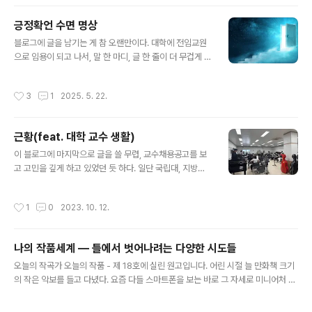
하러 나가지 않는 것에 대한 합리화학교에서 요구하는 일
처리를 그 즉시 하지 않고 밍기적거리다 보면 알아서 상황
긍정확언 수면 명상
정리가 되어 있는 정도 많고,휴직핑에게는 가사노동이 본
글 내용
업이 아닌가 하는 생각에 일단 빨래와 청소 같은 단순한 반
블로그에 글을 남기는 게 참 오랜만이다. 대학에 전임교원
복적인 일들을 우선순위에 두게 된다. 사실 이런 핑계들은
으로 임용이 되고 나서, 말 한 마디, 글 한 줄이 더 무겁게 느
진짜 이유가 아닐지도 모른다. 이 일을 제대로 할 수 있을
껴졌다. 그래서 그동안은 괜히 신중해지고, 자연스럽게 블
까? 좀 더 준비하고 시작해야 하지 않을까? 결과가 안 좋아
로그도 잠시 멈췄다. 바쁜 일정때문에 머리속 여백 없이,없
작성시간
3
1
2025. 5. 22.
하면 어떡하지..
는 창조력은 작곡에 총동원하여 쥐어짜는 일상이었고,가끔
씩 푸념글은 인스타 개인계정에..곡발표 소식은 인스타 공
식계정..하지만 요즘, 다시 내 일상의 작은 조각들을 기록하
근황(feat. 대학 교수 생활)
고 싶어졌다. 그래서 오늘은, 요즘 나를 편안하게 해주는 밤
글 내용
의 루틴— 수면명상과 긍정확언 이야기를 해보려고 한다.
이 블로그에 마지막으로 글을 쓸 무렵, 교수채용공고를 보
밤이 되면 머릿속이 유난히 시끄러워진다. 음악 작업, 일상,
고 고민을 깊게 하고 있었던 듯 하다. 일단 국립대, 지방이
그리고 말로 다 못 풀어낸 생각들과 후회들, 민망한 실수들
지만 기차 안 갈아타고 종점…(자도 됨) 네임밸류 따질 국밥
이 나를 질책하며 어둠 속에서 웅성거린다. 적막함 속에서
이 아니어서 지원 ㄱ ㄱ 강사채용과 각종 지원사업들을 포
작성시간
1
0
2023. 10. 12.
는 ..
함해서 제법 여러번 서류에서 광탈한 경험이 있었기 때문
에, 걱정따위 집어치우고 깨끗하게 잊고 지내는게 편하다
는 것 정도는 알고있었다. 게다가 꼭 되어야만 하는 간절한
나의 작품세계 ― 틀에서 벗어나려는 다양한 시도들
이유도 딱히 없었다. 찢어지게 가난한것도 아니고, 명예욕
글 내용
도 그닥 없는데다 강사월급으로 가계경제에 미약하게나마
오늘의 작곡가 오늘의 작품 - 제 18호에 실린 원고입니다. 어린 시절 늘 만화책 크기
보탬이 되어가고 있었다. 내 꿈은 행복한 작곡가 정도였고,
의 작은 악보를 들고 다녔다. 요즘 다들 스마트폰을 보는 바로 그 자세로 미니어처 악
곧 초등학교에 입학할 아이를 위해 시간을 오히려 더 비워
보를 보면서 시간을 보냈다. 공부는 안 하고 악보만 봤다. 집에 아무도 없을 땐 소파에
둬야 하는 시점에 교수채용이 된다면, (그래도 좋긴 하겠지
누워 귀여운 악보를 펼쳐 읽으면서 음반을 들었고, 그때의 쾌감은 다른 것과 비교하