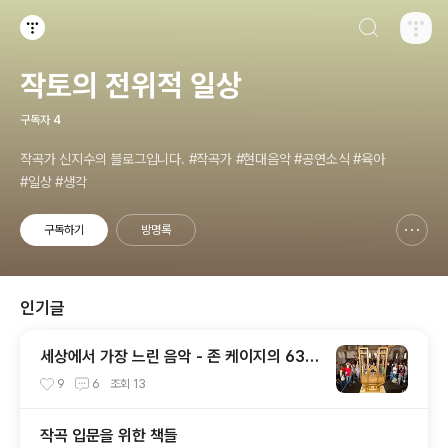
검색하기
티스토리
작토의 전위적 일상
구독자
4
작곡가 신지수의 블로그입니다. #작곡가 #현대음악 #공연소식 #육아
#일상 #생각
구독하기
방명록
신고하기 레이어
열기
인기글
세상에서 가장 느린 음악 - 존 케이지의 639
년짜리 오르간 곡 Organ2 / ASLSP
9
6
조회
13
작곡 입문을 위한 책들