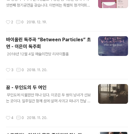
는 장면을 상상하며 잠들기 지금 여기에 충실하기(here a
섯번째 정기공연을 갖습니다. 이번에는 특별히 정가악회와
nd now) ​ 2019도 놀라운 일로 가득한 신나는 한해가 될
손잡고 국악기를 위한 현대음악을 창작하여 발표하는 무대
듯! :) ​
를 올립니다. 저는 가야금과 거문고를 위한 “제 11차원”을
작성시간
2
0
2018. 12. 19.
개작 초연 합니다! 프로그램 1. 조진옥 대아쟁 박혜림, 거문
고 박다울, 해금 조은진 2. 진희연 소리 안민영, 타악 전현
준 3. 신지수 가야금 원먼동마루, 거문고 박다울 4. 김정욱
바이올린 독주곡 “Between Particles” 초
여창 김윤서 왕희림, 피리 이향희, 대아쟁 박혜림, 가야금
연 - 이은미 독주회
원먼동마루 어진이, 타악 선우진영, 트롬본- 김재용, 정성
글 내용
우 휴식 5. 장정익 대금 김현수, 양금 방초롱 6. 임재경 생
​​ 2018년 12월 4일 예술의전당 리사이틀홀 ​
황 이향희, 타악 선우진영 7. 오세일 가야금 독주 - 어진이
8. 이나영 거문고 박다울, 해금 조은진, 타악 전현준
작성시간
3
0
2018. 11. 20.
꿈 - 무인도의 두 여인
글 내용
​ 무인도에 식물원만 하나 있다. 이곳은 두 쌍의 남녀가 선보
는 곳이다. 일주일간 함께 섬에 살며 사귀고 떠나기 전날 결
혼할지 헤어질지 결정한다. 생면부지의 두 여인이 와서 두
남자와 사귀었다. 이 둘은 경쟁관계이거나 아닐수도 있다.
작성시간
4
0
2018. 11. 20.
결국 둘다 헤어지기로 했는데 좀 어린듯한 여인이 떠나는
날 걷잡을수 없이 흐느낀다. 이별은 아프니까. 조금 성숙한
여인이 울고 있는 여인에게 다가가서 무표정한 얼굴로(둘