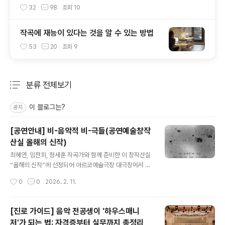
32
98
조회
10
작곡에 재능이 있다는 것을 알 수 있는 방법
53
20
조회
9
분류 전체보기
주요 글 목록
이 블로그는?
공지
[공연안내] 비-음악적 비-극들(공연예술창작
산실 올해의 신작)
글 내용
최혜연, 임찬희, 정세훈 작곡가와 함께 준비한 이 창작산실
“올해의 신작”에 선정되어 아르코예술극장 대극장에서 막
을 올린다.∙ 공연일시: 2026년 2월 12일(목) ~ 2월 14일
작성시간
0
0
2026. 2. 11.
(토)∙ 공연장소: 아르코예술극장 대극장∙ 공연시간: 목~금
요일 19:30 / 토요일 15:00∙ 관람연령: 만 7세(초등학생)
이상∙ 관람시간: 100분‘비-음악적 비-극들’이란?음악극이
[진로 가이드] 음악 전공생이 '하우스매니
라는 예술형태는 음악과 극이라는 서로 다른 장르가 서로
저'가 되는 법: 자격증부터 실무까지 총정리