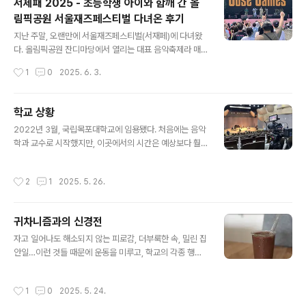
서제패 2025 - 초등학생 아이와 함깨 간 올
울 때도 많다. 청중 입장에서는 그 곡이 감동을 주고, 새로
림픽공원 서울재즈페스티벌 다녀온 후기
움을 느끼게 해준다면, 작곡가가 인간이든 AI든 상관없을
글 내용
지도 모른다.하지만, ‘고귀함’의 기준은 무엇인가?여기서
지난 주말, 오랜만에 서울재즈페스티벌(서재페)에 다녀왔
중요한 건 ‘고귀함’이라는 말의 기준이다. - 만약 예술의 가
다. 올림픽공원 잔디마당에서 열리는 대표 음악축제라 매
치를 ‘결과물’에서 찾는다면, AI든 인간이든, 감동과 새로
년 갈까 말까 고민하는데, 올해는 11살 아이랑 남편이랑 총
작성시간
1
0
2025. 6. 3.
움, 가치가 있다면 둘 다 고귀할 수 있다.- 반대로, 예술의 ..
셋이서 가족 관람을 해봤다. 입장료가 정말 쉽지 않은 가격
인데, 솔로일때 못하고 이젠 셋이 가려니 티켓갚이….!!더
놀라운건 이 많은 사람들이 다 그 돈을 내고 들어가려고 술
학교 상황
서 있었다는것입장부터 자리 잡기까지나름 일찍 간다고 생
글 내용
2022년 3월, 국립목포대학교에 임용됐다. 처음에는 음악
각했는데 11시즘 도착해서 보니 입장 줄만 어마어마하게
학과 교수로 시작했지만, 이곳에서의 시간은 예상보다 훨
길었다. 12시가 넘어서야 표를 팔찌로 바꾸고, 바로 88잔
씬 더 역동적이고 변화가 많았다. 23학번을 마지막으로 음
디마당으로 입장했다. 인기 많은 그늘 자리는 이미 사람들
악학과는 사라졌다. 그 자리를 대신할 24학번부터 '음악공
이 꽤 있었지만, 무대 왼쪽 나무 아래 쪽에 돗자리를 펴니
작성시간
2
1
2025. 5. 26.
연기획과'를 신설했다. 우여곡절 끝에 만든 새로운 학과의
햇볕 걱정 없이 하루를 보낼 수 있었다. 전광판의 일부만 보
신입생 모집 실적은 기대에 못 미쳤다. 학교 차원에서 학사
이고, 가족단위의 관람객들의..
구조 개편이 다시 논의됐고, 음악 공연 기획과도 사라질 위
귀차니즘과의 신경전
기에 놓였다.이때 학생회, 그리고 여러 학과 교수님들이 힘
글 내용
을 모아줬다. 덕분에 음악공연기획과는 정원을 줄인 형태
자고 일어나도 해소되지 않는 피로감, 더부룩한 속, 밀린 집
로 가까스로 살아남을 수 있었다. 25학번 신입생 모집은
안일…이런 것들 때문에 운동을 미루고, 학교의 각종 행정
반전의 드라마였다. 예상 밖의 성공적인 모집 결과 덕분에,
업무를 처리하는 것도 자꾸 미루고 싶을 때가 있다. 가장 급
여러 사람들에게 축하를 받았다. 하지만 변화는 여기서 끝
하고 중요한 작곡은 왜 늘 to do list의 맨 아래 있는 건
작성시간
1
0
2025. 5. 24.
나지 않았다. 전남도립대와의 ..
지…잠을 푹 못 잤으면 더 자야 할 것만 같은 기분으로 운동