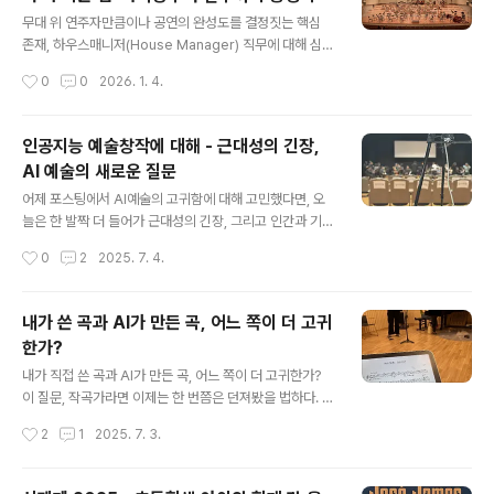
의 벽을 허물고 융합하여 이루어지는 중요한 예술적 사건
글 내용
이다. 음악은 스스로를 비(非)음악화하고, 극은 스스로 비
무대 위 연주자만큼이나 공연의 완성도를 결정짓는 핵심
(非)극화하여, 자신의 고유 논리를 깨뜨리고 서로에게 자리
존재, 하우스매니저(House Manager) 직무에 대해 심층
를 내어주죠.양자는 서로를 받아들이고, 서로 융합하여, 하
적으로 알아보려 합니다.특히 졸업을 앞둔 음악 전공생분
작성시간
0
0
2026. 1. 4.
나의 작품으로 재구성된다. 장르 자체의 의미를 되새긴 이
들 중, 본인의 음악적 소양을 바탕으로 공연장 운영 전문가
라는 주제..
를 꿈꾸는 분들이라면 오늘 이 포스팅이 실질적인 로드맵
이 될 것입니다.1. 하우스매니저, 도대체 어떤 일을 하나요?
인공지능 예술창작에 대해 - 근대성의 긴장,
하우스매니저의 업무는 단순히 '표 검사'에 그치지 않습니
AI 예술의 새로운 질문
다. 크게 4가지 영역으로 나뉩니다. 1) 시설물 및 환경 관
글 내용
리: 공연장의 기계, 배관, 조경, 위생 등을 총괄하여 쾌적한
어제 포스팅에서 AI예술의 고귀함에 대해 고민했다면, 오
관람 환경을 조성합니다. 2) 공연장 안전관리: 소방, 전기,
늘은 한 발짝 더 들어가 근대성의 긴장, 그리고 인간과 기계
승강기 등 법정 안전 점검을 챙기고, 중대재해 예방을 위한
의 경계에 대해 생각해본다. 근대성의 긴장 - 계몽주의와
작성시간
0
2
2025. 7. 4.
위기 상황 대처 능력을 발휘합니다. 3) 객석 운영: 관객의
낭만주의, 그리고 지금은? “마법을 깰 것인가, 혹은 인간의
입장부터 ..
경이로움을 고수할 것인가?” 계몽주의는 이성을, 낭만주의
는 인간의 신비와 감정을 강조했고, 시대적 흐름속에서 이
내가 쓴 곡과 AI가 만든 곡, 어느 쪽이 더 고귀
두 상반된 가치는 갈등과 불안의 요소로 작용했다. AI 예술
한가?
이 등장한 지금, 우리는 또다시 이 질문 앞에 선다. AI가 예
글 내용
술을 한다? 이건 마치, “네가 인간의 깊은 감정을 알아?”하
내가 직접 쓴 곡과 AI가 만든 곡, 어느 쪽이 더 고귀한가?
고 인간이 기계를 폄훼하는 동시에, “아직도 인간만의 경이
이 질문, 작곡가라면 이제는 한 번쯤은 던져봤을 법하다. 특
로움을 억지로 붙들고 있을래?” 하고 기계가 코웃음치는
히 요즘처럼 AI가 음악, 미술, 심지어 시까지 척척 만들어내
작성시간
2
1
2025. 7. 3.
것과 같은 느낌이다.AI 효과: 결승점은 자꾸 뒤로AI가 점
는 시대라면 더더욱 그렇다.결과물만 본다면, 차이가 있을
점..
까?바흐 스타일로 AI가 만든 곡을 사람들이 진짜 바흐 작품
으로 착각한 사례처럼, 결과물만 놓고 본다면 구별이 어려