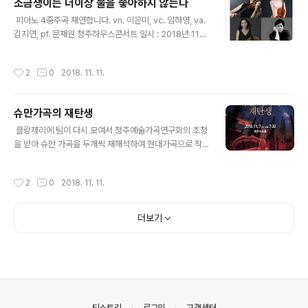
소금쟁이는 더이상 물을 좋아하지 않는다
이 친구가 될 수 없는 관계니까 표정까지 부드럽게는 차마
글 내용
할 수 없었다) “처음인가보네요. 갈수록 덜 힘들거에요.”라
​ 피아노 4중주곡 재연합니다. vn. 이은미, vc. 임하영, va.
고 위로해주며 어색하게 어깨를 토닥여줬다. 하늘은 회색
김지연, pf. 문재원 청주하우스콘서트 일시 : 2018년 11월
에 비가 추적추적 내리고 있었다. 그들을 싣고 떠날 배가 다
22일 오후 7시 30분 장소 : 청주첨단문화산업단지 동부창
가오고 있었다. 두 여인의 심정 모두에 빙의된 나는 잠에서
고34 (구 연초제조창) 회비: 1만원(어린이 및 청소년: 5천
작성시간
2
0
2018. 11. 11.
깬 후 소리없이 눈물을..
원) 후원 및 공연 문의 : 010-3407-0454 cjhacon@cj
hacon.com
슈만가곡의 재탄생
글 내용
​​​​ 클랑제리에 팀이 다시 모여서 청주예술가곡연구회의 초청
을 받아 슈만 가곡을 두개씩 재해석하여 현대가곡으로 작
업하였습니다. 희원이를 데리고 가서 리허설 관람도 시켜
주고 음악회 구경도 하고... 귀를 호강시켜주..고자 하는 마
작성시간
2
0
2018. 11. 11.
음과 달리 귀를 막고 다녔지만 ㅋㅋ 돌아오는 차 안에서는
재미있었다고 하네요 ㅎㅎ
더보기
의안내
티스토리
로그인
고객센터